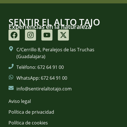
SENTIR EL ALTO TAJO
Experiencias en la naturaleza
C/Cerrillo 8, Peralejos de las Truchas
(Guadalajara)
Teléfono: 672 64 91 00
WhatsApp: 672 64 91 00
info@sentirelaltotajo.com
Aviso legal
Política de privacidad
Política de cookies